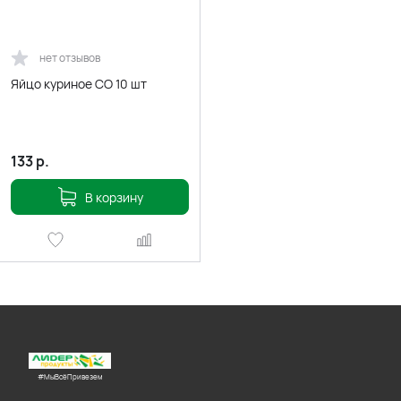
нет отзывов
Яйцо куриное СО 10 шт
133
р.
В корзину
#МыВсёПривезем