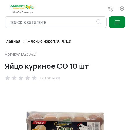
#МыВсёПривезем
Главная
Мясные изделия, яйца
Артикул
D23042
Яйцо куриное СО 10 шт
нет отзывов