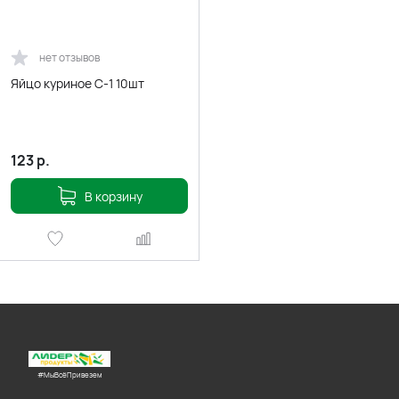
нет отзывов
Яйцо куриное С-1 10шт
123
р.
В корзину
#МыВсёПривезем