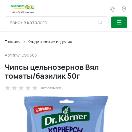
#МыВсёПривезем
Главная
Кондитерские изделия
Артикул
D90686
Чипсы цельнозернов Вял
томаты/базилик 50г
нет отзывов