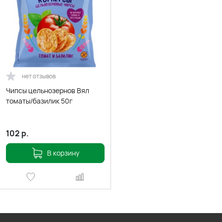
нет отзывов
Чипсы цельнозернов Вял
томаты/базилик 50г
102
р.
В корзину