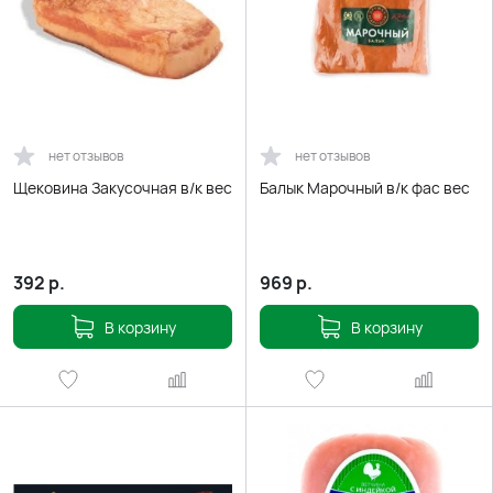
нет отзывов
нет отзывов
Щековина Закусочная в/к вес
Балык Марочный в/к фас вес
392
р.
969
р.
В корзину
В корзину