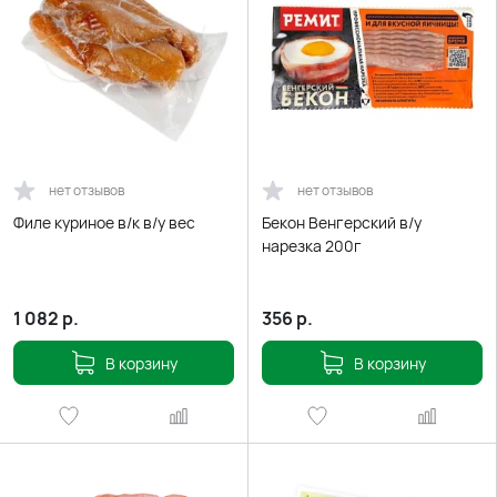
нет отзывов
нет отзывов
Филе куриное в/к в/у вес
Бекон Венгерский в/у
нарезка 200г
1 082
р.
356
р.
В корзину
В корзину