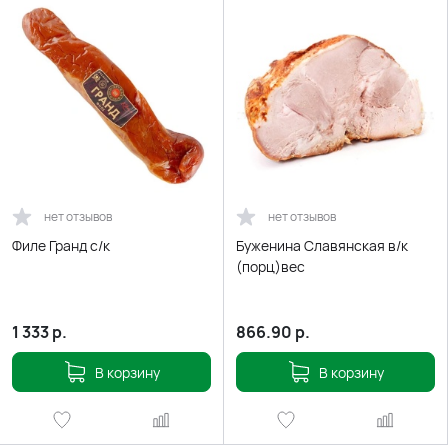
нет отзывов
нет отзывов
Филе Гранд с/к
Буженина Славянская в/к
(порц)вес
1 333
р.
866.90
р.
В корзину
В корзину