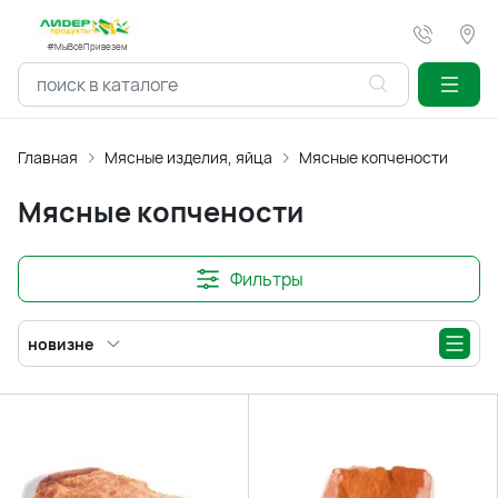
#МыВсёПривезем
Главная
Мясные изделия, яйца
Мясные копчености
Мясные копчености
Фильтры
новизне