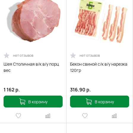
нет отзывов
нет отзывов
Шея Столичная в/к в/у порц
Бекон свиной с/к в/у нарезка
вес
120гр
1 162
р.
316.90
р.
В корзину
В корзину