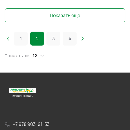
Показать еще
1
2
3
4
Показать по:
12
#МыВсёПривезем
+7 978 903-91-53