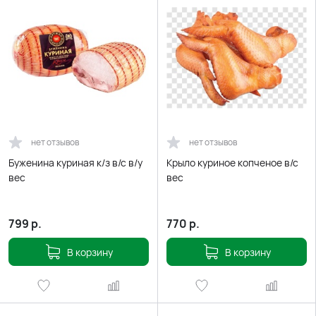
нет отзывов
нет отзывов
Буженина куриная к/з в/с в/у
Крыло куриное копченое в/с
вес
вес
799
р.
770
р.
В корзину
В корзину