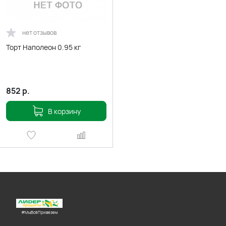
нет отзывов
Торт Наполеон 0.95 кг
852
р.
В корзину
#МыВсёПривезем