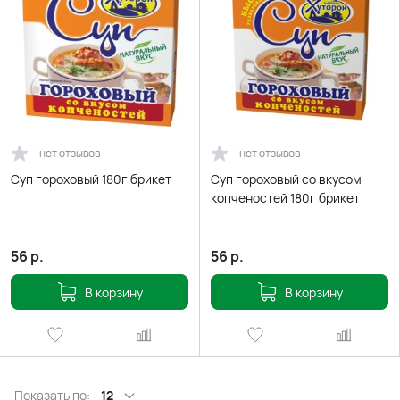
нет отзывов
нет отзывов
Суп гороховый 180г брикет
Суп гороховый со вкусом
копченостей 180г брикет
56
р.
56
р.
В корзину
В корзину
Показать по:
12