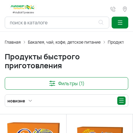
#МыВсёПривезем
Главная
Бакалея, чай, кофе, детское питание
Продукты бы
Продукты быстрого
приготовления
Фильтры (1)
новизне