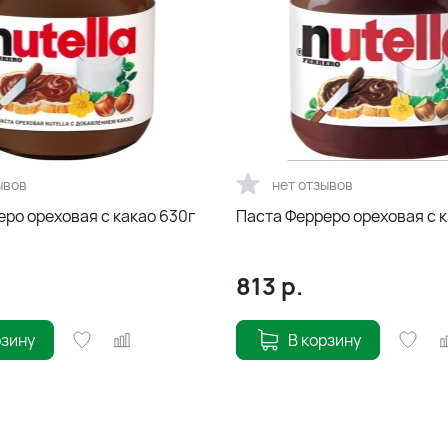
ывов
нет отзывов
ро ореховая с какао 630г
Паста Ферреро ореховая с к
813
р.
рзину
В корзину