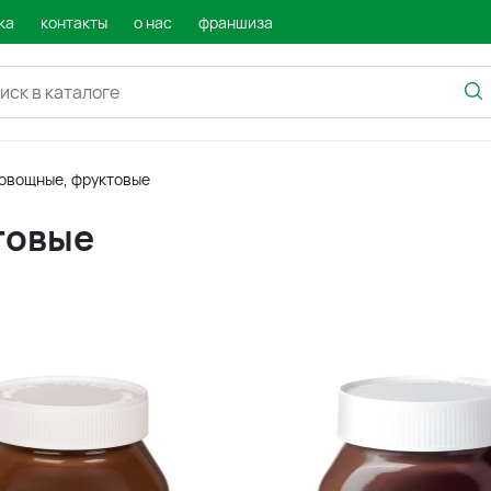
ка
контакты
о нас
франшиза
овощные, фруктовые
товые