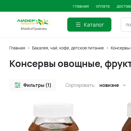
главная
оплата
достав
Каталог
#МыВсёПривезем
Главная
Бакалея, чай, кофе, детское питание
Консервы 
Консервы овощные, фрук
Фильтры (1)
Сортировать:
новизне