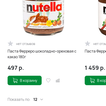
нет отзывов
нет отз
Паста Ферреро шоколадно-ореховая с
Паста Ферре
какао 180г
497
р.
1 459
р.
В корзину
В ко
Показать по:
12