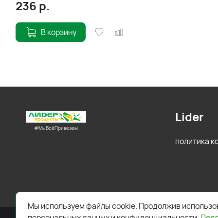
236
р.
В корзину
Lider
#МыВсёПривезем
политика 
Мы используем файлы cookie. Продолжив использов
персональных данных и конфиденциальности.
Под