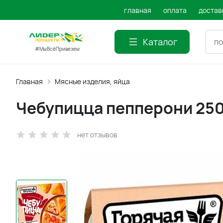
главная
оплата
достав
Каталог
#МыВсёПривезем
Главная
Мясные изделия, яйца
Чебупицца пепперони 25
нет отзывов