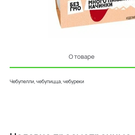
О товаре
Чебупелли, чебупицца, чебуреки