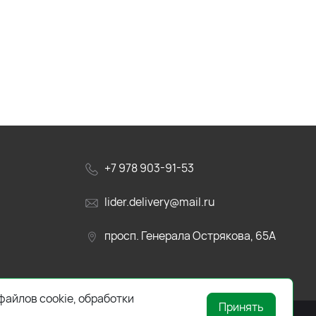
+7 978 903-91-53
lider.delivery@mail.ru
просп. Генерала Острякова, 65А
файлов cookie, обработки
Принять