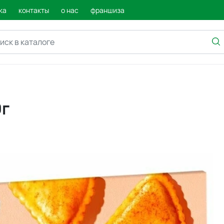
ка
контакты
о нас
франшиза
0г