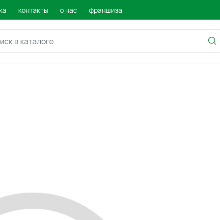
ка
контакты
о нас
франшиза