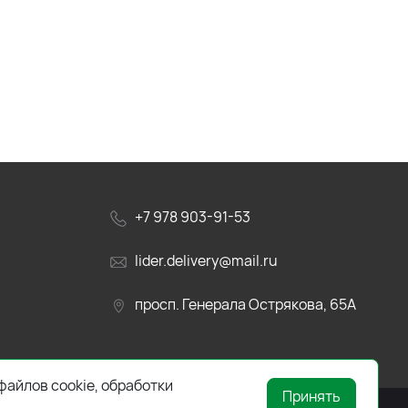
+7 978 903-91-53
lider.delivery@mail.ru
просп. Генерала Острякова, 65А
файлов cookie, обработки
Принять