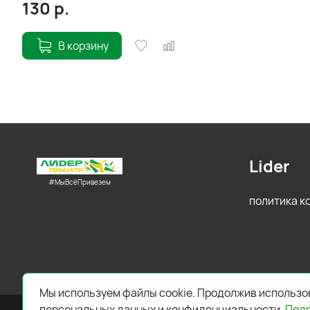
130
р.
В корзину
Lider
#МыВсёПривезем
политика 
Мы используем файлы cookie. Продолжив использов
персональных данных и конфиденциальности.
Под