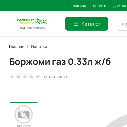
главная
оплата
достав
Каталог
#МыВсёПривезем
Главная
Напитки
Боржоми газ 0.33л ж/б
нет отзывов