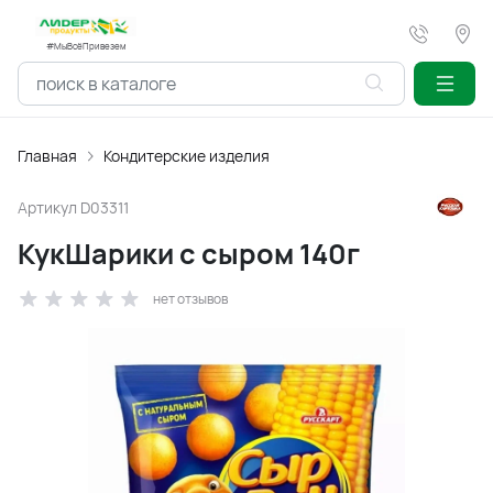
#МыВсёПривезем
Главная
Кондитерские изделия
Артикул
D03311
КукШарики с сыром 140г
нет отзывов