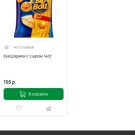
нет отзывов
КукШарики с сыром 140г
155
р.
В корзину