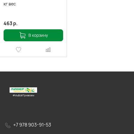
кг вес
463
р.
В корзину
#МыВсёПривезем
+7 978 903-91-53