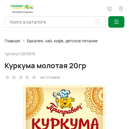
#МыВсёПривезем
Главная
Бакалея, чай, кофе, детское питание
Артикул
D09915
Куркума молотая 20гр
нет отзывов