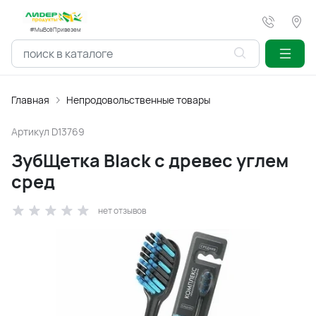
#МыВсёПривезем
Главная
Непродовольственные товары
Артикул
D13769
ЗубЩетка Black с древес углем
сред
нет отзывов