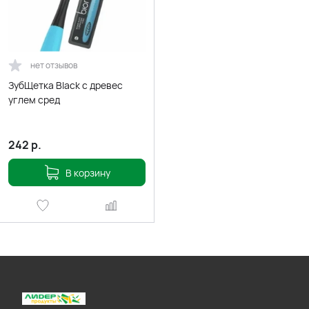
нет отзывов
ЗубЩетка Black с древес
углем сред
242
р.
В корзину