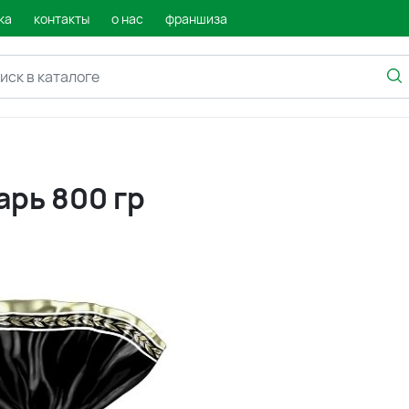
ка
контакты
о нас
франшиза
рь 800 гр