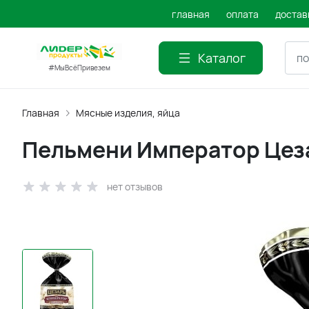
главная
оплата
достав
Каталог
#МыВсёПривезем
Главная
Мясные изделия, яйца
Пельмени Император Цеза
нет отзывов