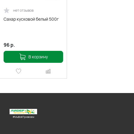
нет отзывов
Сахар кусковой белый 500г
96
р.
В корзину
#МыВсёПривезем