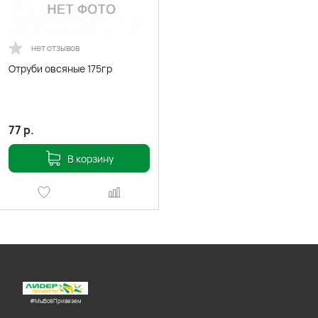
нет отзывов
Отруби овсяные 175гр
77
р.
В корзину
#МыВсёПривезем