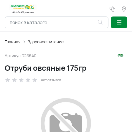
#МыВсёПривезем
Главная
Здоровое питание
Артикул
D23640
Отруби овсяные 175гр
нет отзывов