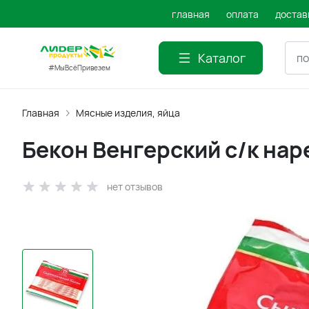
главная
оплата
достав
Каталог
#МыВсёПривезем
Главная
Мясные изделия, яйца
Бекон Венгерский с/к наре
нет отзывов