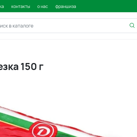
ка
контакты
о нас
франшиза
зка 150 г