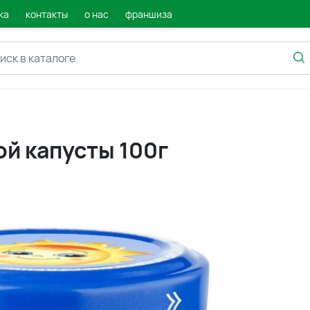
ка
контакты
о нас
франшиза
ой капусты 100г