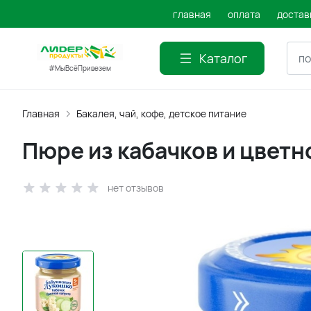
главная
оплата
достав
Каталог
#МыВсёПривезем
Главная
Бакалея, чай, кофе, детское питание
Пюре из кабачков и цветн
нет отзывов