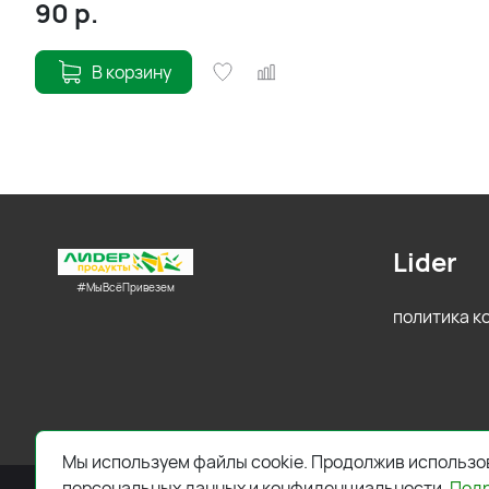
90
р.
В корзину
Lider
#МыВсёПривезем
политика 
Мы используем файлы cookie. Продолжив использов
персональных данных и конфиденциальности.
Под