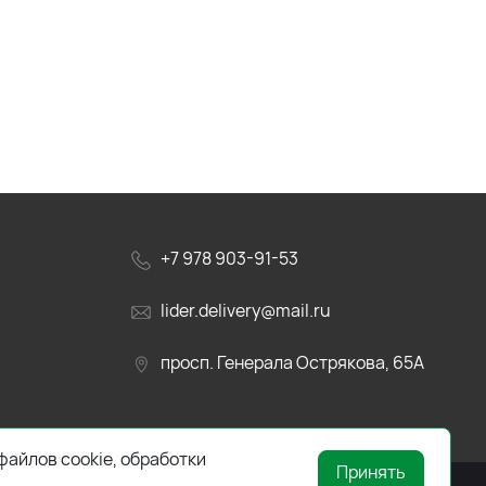
+7 978 903-91-53
lider.delivery@mail.ru
просп. Генерала Острякова, 65А
файлов cookie, обработки
Принять