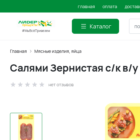
главная
оплата
достав
Каталог
#МыВсёПривезем
Главная
Мясные изделия, яйца
Салями Зернистая с/к в/у
нет отзывов