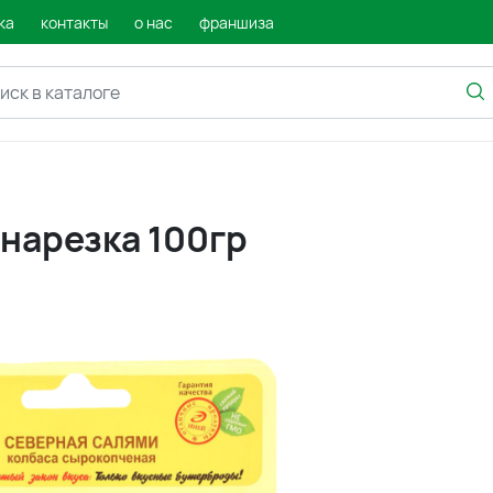
ка
контакты
о нас
франшиза
 нарезка 100гр