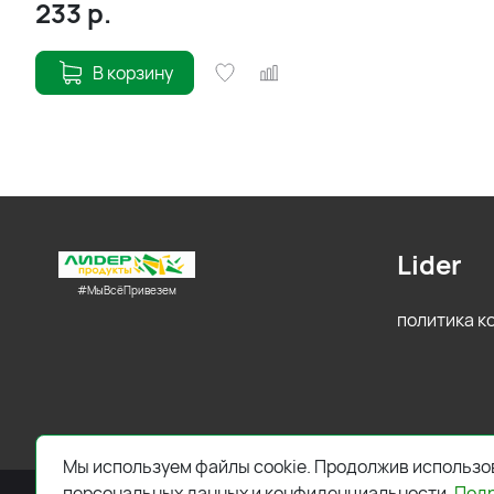
233
р.
В корзину
Lider
#МыВсёПривезем
политика 
Мы используем файлы cookie. Продолжив использов
персональных данных и конфиденциальности.
Под