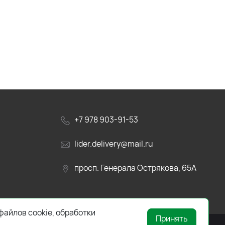
+7 978 903-91-53
lider.delivery@mail.ru
просп. Генерала Острякова, 65А
файлов cookie, обработки
Принять