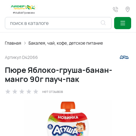
#МыВсёПривезем
Главная
Бакалея, чай, кофе, детское питание
Артикул
D42066
Пюре Яблоко-груша-банан-
манго 90г пауч-пак
нет отзывов