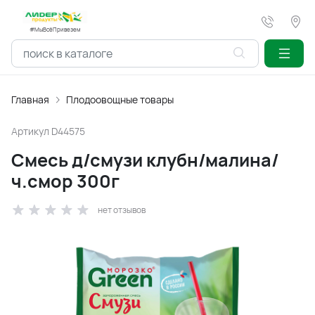
#МыВсёПривезем
Главная
Плодоовощные товары
Артикул
D44575
Смесь д/смузи клубн/малина/
ч.смор 300г
нет отзывов