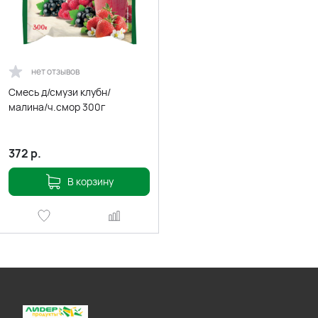
нет отзывов
Смесь д/смузи клубн/
малина/ч.смор 300г
372
р.
В корзину