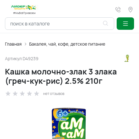
#МыВсёПривезем
Главная
Бакалея, чай, кофе, детское питание
Артикул
D49239
Кашка молочно-злак 3 злака
(греч-кук-рис) 2.5% 210г
нет отзывов