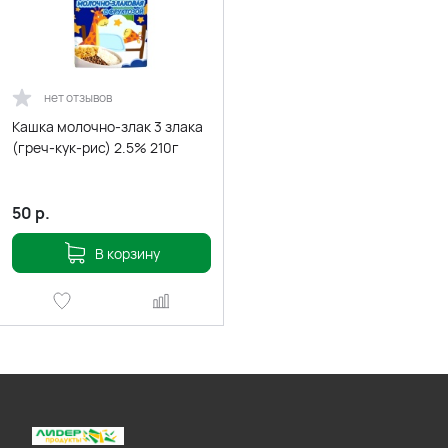
нет отзывов
Кашка молочно-злак 3 злака
(греч-кук-рис) 2.5% 210г
50
р.
В корзину