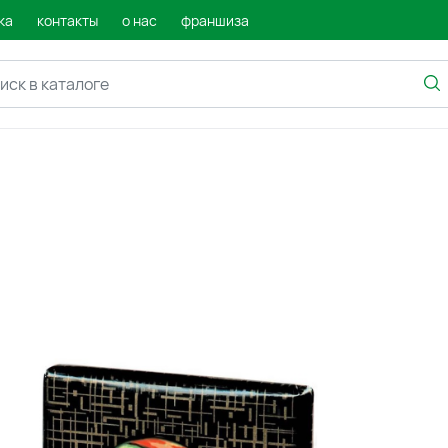
ка
контакты
о нас
франшиза