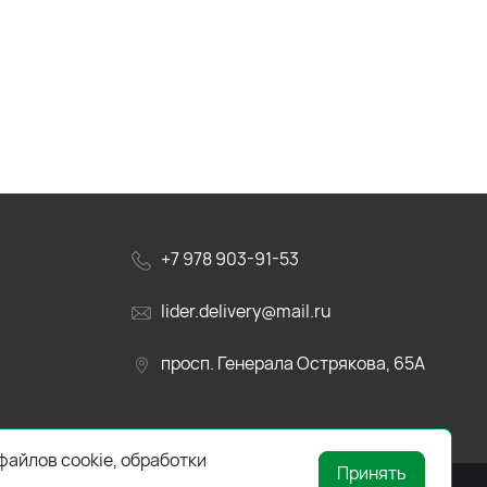
+7 978 903-91-53
lider.delivery@mail.ru
просп. Генерала Острякова, 65А
файлов cookie, обработки
Принять