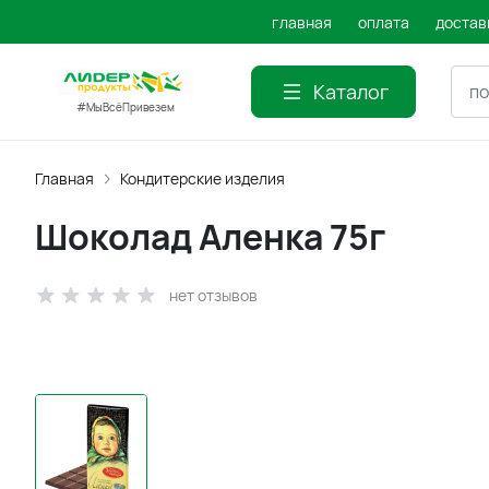
главная
оплата
достав
Каталог
#МыВсёПривезем
Главная
Кондитерские изделия
Шоколад Аленка 75г
нет отзывов