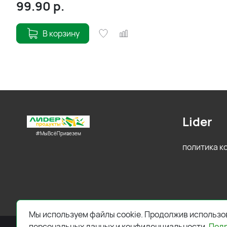
99.90
р.
В корзину
Lider
#МыВсёПривезем
политика 
Мы используем файлы cookie. Продолжив использов
персональных данных и конфиденциальности.
Под