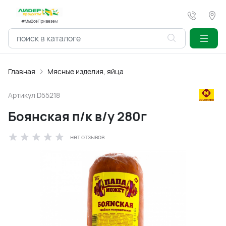
#МыВсёПривезем
Главная
Мясные изделия, яйца
Артикул
D55218
Боянская п/к в/у 280г
нет отзывов