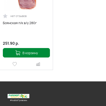
нет отзывов
Боянская п/к в/у 280г
251.90
р.
В корзину
#МыВсёПривезем