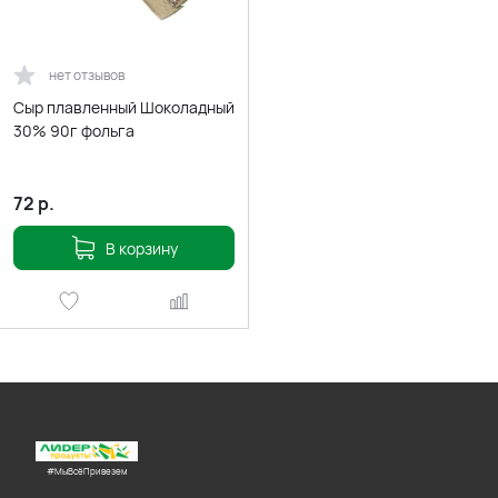
нет отзывов
Сыр плавленный Шоколадный
30% 90г фольга
72
р.
В корзину
#МыВсёПривезем