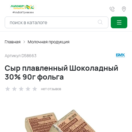
#МыВсёПривезем
Главная
Молочная продукция
Артикул
D58663
Сыр плавленный Шоколадный
30% 90г фольга
нет отзывов