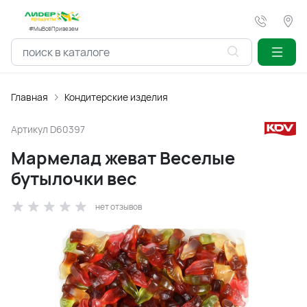
#МыВсёПривезем
Главная
Кондитерские изделия
Артикул
D60397
Мармелад жеват Веселые
бутылочки вес
нет отзывов