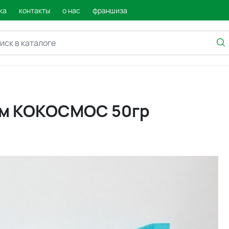
ка
контакты
о нас
франшиза
ом КОКОСМОС 50гр