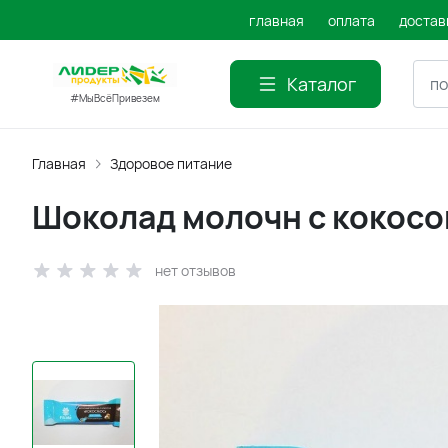
главная
оплата
достав
Каталог
#МыВсёПривезем
Главная
Здоровое питание
Шоколад молочн с кокос
нет отзывов