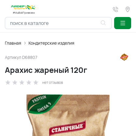
#МыВсёПривезем
Главная
Кондитерские изделия
Артикул
D68807
Арахис жареный 120г
нет отзывов