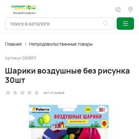
#МыВсёПривезем
Главная
Непродовольственные товары
Артикул
D68811
Шарики воздушные без рисунка
30шт
нет отзывов