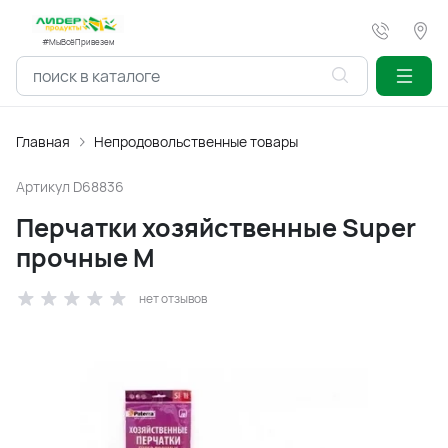
#МыВсёПривезем
Главная
Непродовольственные товары
Артикул
D68836
Перчатки хозяйственные Super
прочные M
нет отзывов