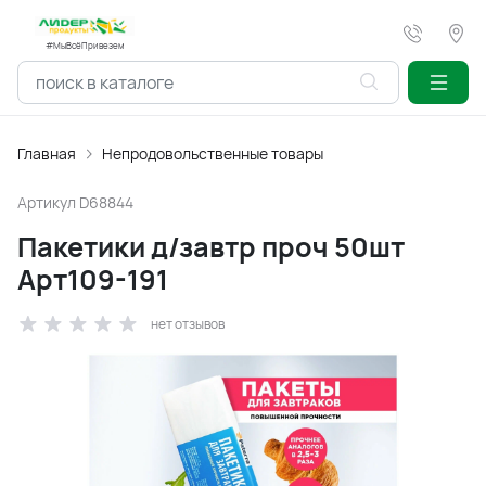
#МыВсёПривезем
Главная
Непродовольственные товары
Артикул
D68844
Пакетики д/завтр проч 50шт
Арт109-191
нет отзывов