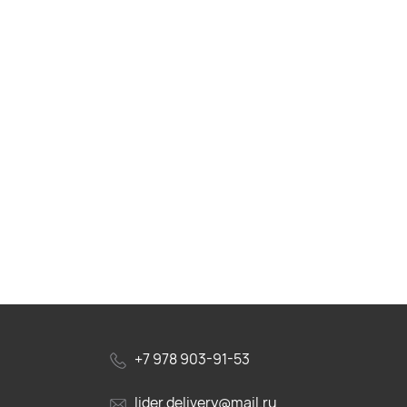
+7 978 903-91-53
lider.delivery@mail.ru