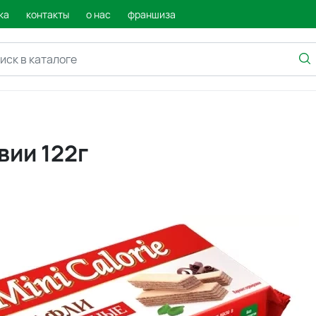
ка
контакты
о нас
франшиза
вии 122г