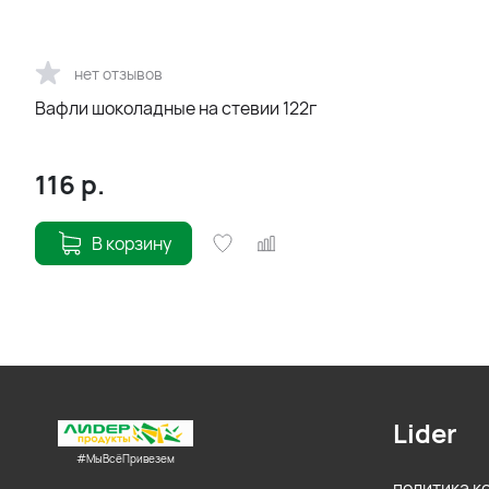
нет отзывов
Вафли шоколадные на стевии 122г
116
р.
В корзину
Lider
#МыВсёПривезем
политика 