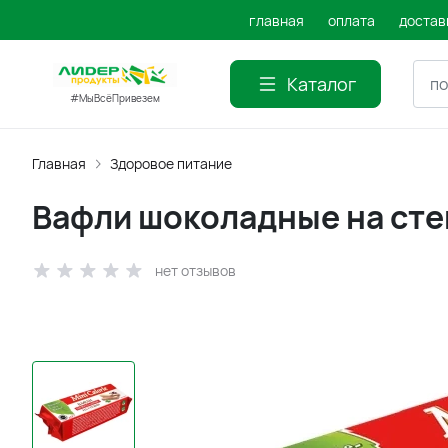
главная
оплата
достав
Каталог
#МыВсёПривезем
Главная
Здоровое питание
Вафли шоколадные на сте
нет отзывов