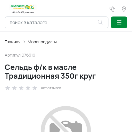
#МыВсёПривезем
Главная
Морепродукты
Артикул
D76316
Сельдь ф/к в масле
Традиционная 350г круг
нет отзывов