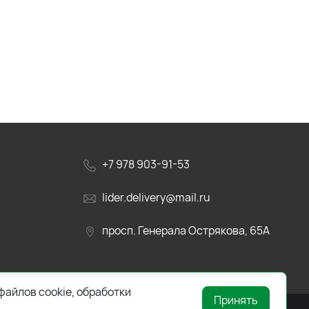
+7 978 903-91-53
lider.delivery@mail.ru
просп. Генерала Острякова, 65А
файлов cookie, обработки
Принять