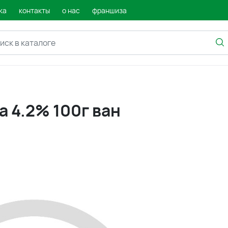
ка
контакты
о нас
франшиза
 4.2% 100г ван