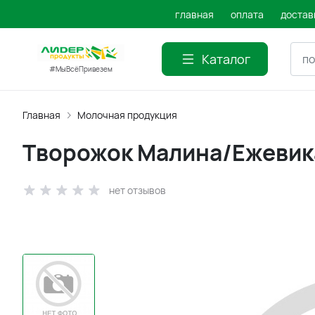
главная
оплата
достав
Каталог
#МыВсёПривезем
Главная
Молочная продукция
Творожок Малина/Ежевика
нет отзывов