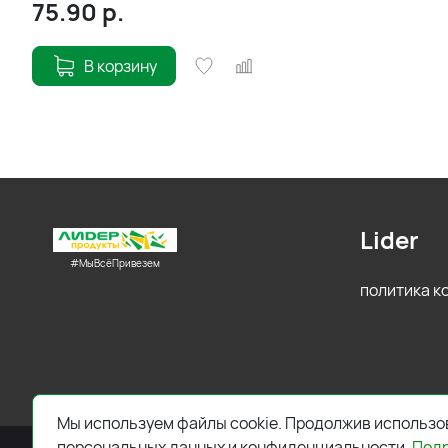
75.90
р.
В корзину
Lider
#МыВсёПривезем
политика 
Мы используем файлы cookie. Продолжив использов
персональных данных и конфиденциальности.
Под