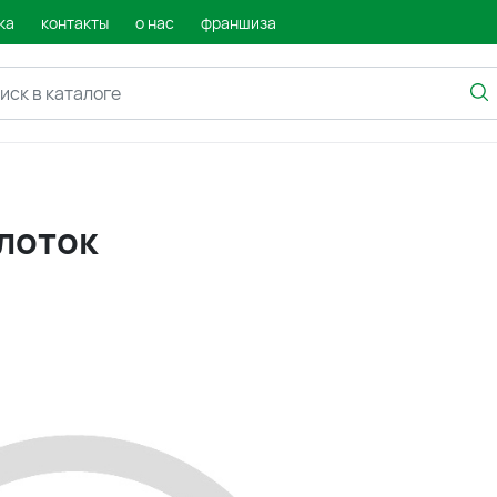
ка
контакты
о нас
франшиза
/лоток