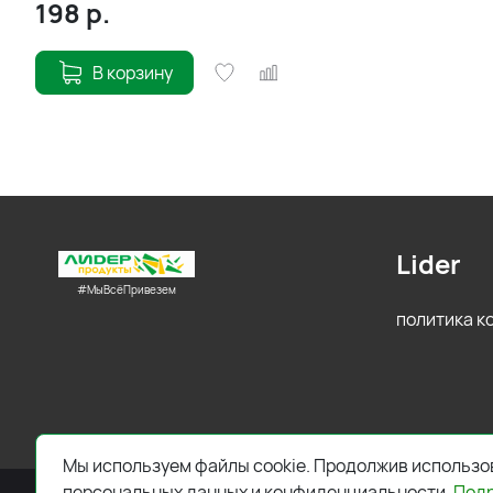
198
р.
В корзину
Lider
#МыВсёПривезем
политика 
Мы используем файлы cookie. Продолжив использов
персональных данных и конфиденциальности.
Под