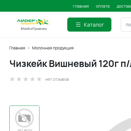
главная
оплата
достав
Каталог
#МыВсёПривезем
Главная
Молочная продукция
Чизкейк Вишневый 120г п
нет отзывов