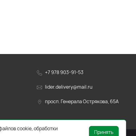
+7 978 903-91-53
lider.delivery@mail.ru
просп. Генерала Острякова, 65А
файлов cookie, обработки
Принять