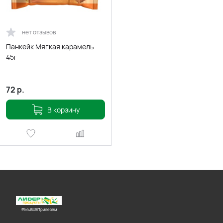
нет отзывов
Панкейк Мягкая карамель
45г
72
р.
В корзину
#МыВсёПривезем