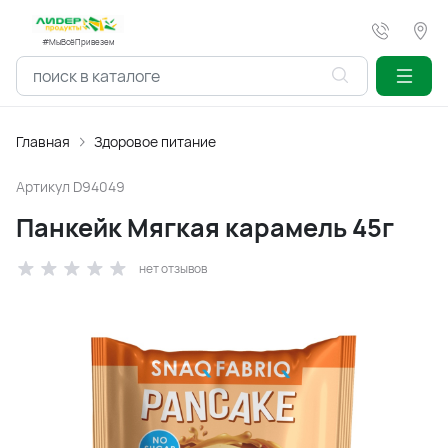
#МыВсёПривезем
Главная
Здоровое питание
Артикул
D94049
Панкейк Мягкая карамель 45г
нет отзывов