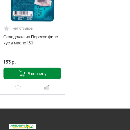
нет отзывов
Селедочка на Перекус филе
кус в масле 150г
133
р.
В корзину