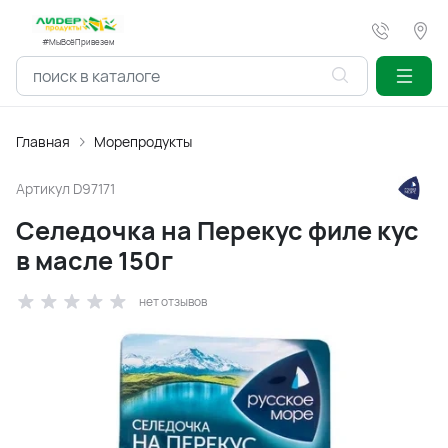
#МыВсёПривезем
Главная
Морепродукты
Артикул
D97171
Селедочка на Перекус филе кус
в масле 150г
нет отзывов