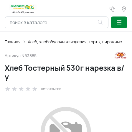
#МыВсёПривезем
Главная
Хлеб, хлебобулочные изделия, торты, пирожные
Артикул
N63885
Хлеб Тостерный 530г нарезка в/
у
нет отзывов