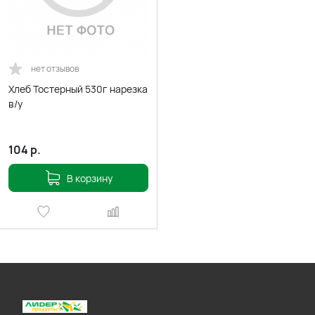
нет отзывов
Хлеб Тостерный 530г нарезка
в/у
104
р.
В корзину