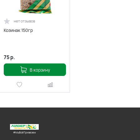
нет отзывов
Козинак 150гр
75
р.
В корзину
#МыВсёПривезем