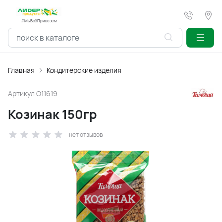
#МыВсёПривезем
Главная
Кондитерские изделия
Артикул
O11619
Козинак 150гр
нет отзывов