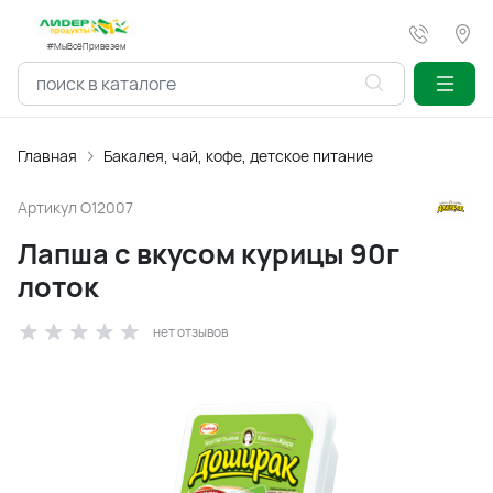
#МыВсёПривезем
Главная
Бакалея, чай, кофе, детское питание
Артикул
O12007
Лапша с вкусом курицы 90г
лоток
нет отзывов