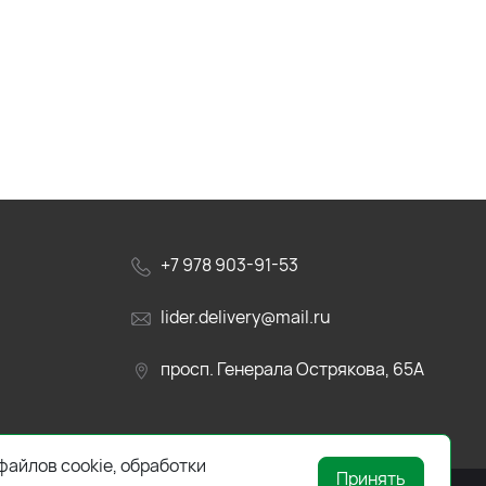
+7 978 903-91-53
lider.delivery@mail.ru
просп. Генерала Острякова, 65А
файлов cookie, обработки
Принять