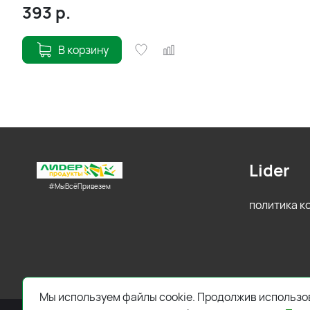
393
р.
В корзину
Lider
#МыВсёПривезем
политика 
Мы используем файлы cookie. Продолжив использов