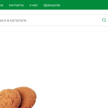
ка
контакты
о нас
франшиза