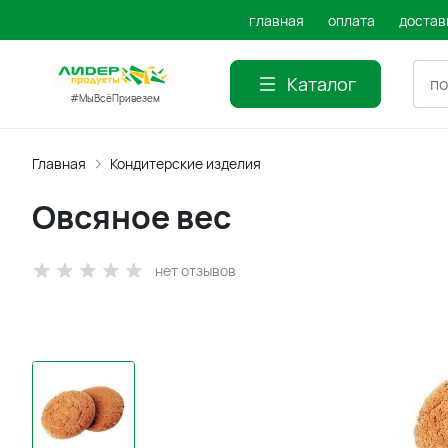
главная
оплата
достав
Каталог
#МыВсёПривезем
Главная
Кондитерские изделия
Овсяное вес
нет отзывов