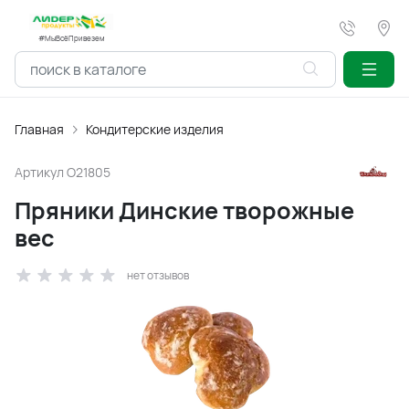
#МыВсёПривезем
Главная
Кондитерские изделия
Артикул
O21805
Пряники Динские творожные
вес
нет отзывов