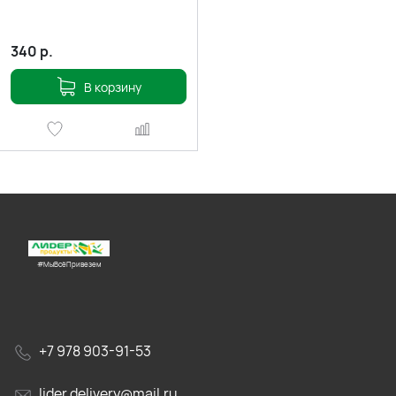
340
р.
В корзину
#МыВсёПривезем
+7 978 903-91-53
lider.delivery@mail.ru