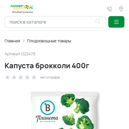
#МыВсёПривезем
Главная
Плодоовощные товары
Артикул
O22479
Капуста брокколи 400г
нет отзывов