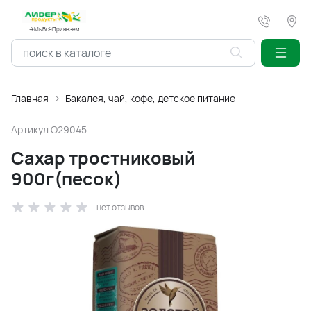
#МыВсёПривезем
Главная
Бакалея, чай, кофе, детское питание
Артикул
O29045
Сахар тростниковый
900г(песок)
нет отзывов