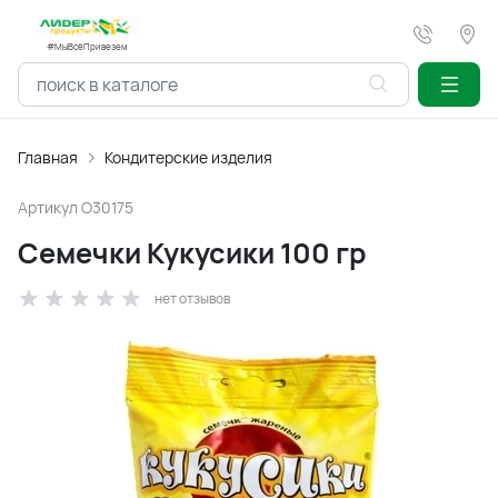
#МыВсёПривезем
Главная
Кондитерские изделия
Артикул
O30175
Семечки Кукусики 100 гр
нет отзывов