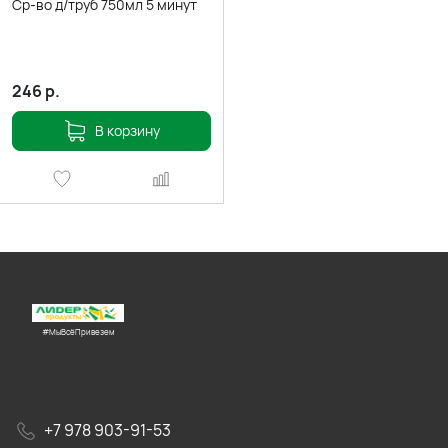
Ср-во д/труб 750мл 5 минут
246
р.
В корзину
#МыВсёПривезем
+7 978 903-91-53