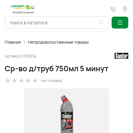
#МыВсёПривезем
Главная
Непродовольственные товары
Артикул
O30874
Ср-во д/труб 750мл 5 минут
нет отзывов