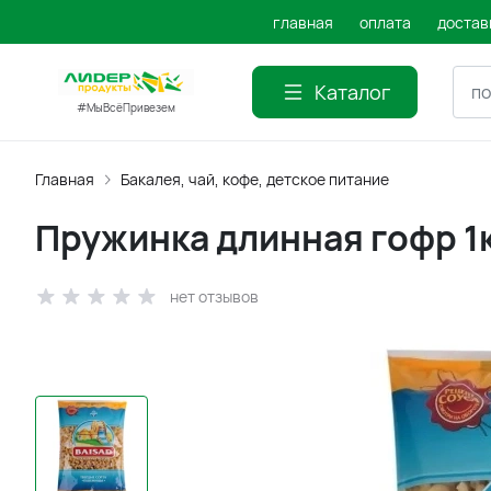
главная
оплата
достав
Каталог
#МыВсёПривезем
Главная
Бакалея, чай, кофе, детское питание
Пружинка длинная гофр 1
нет отзывов