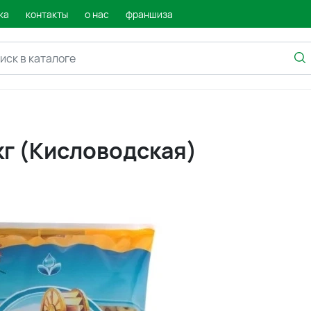
ка
контакты
о нас
франшиза
кг (Кисловодская)