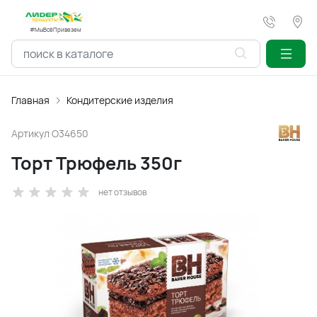
#МыВсёПривезем
Главная
Кондитерские изделия
Артикул
O34650
Торт Трюфель 350г
нет отзывов