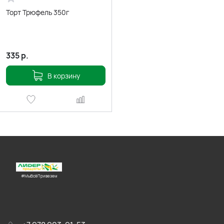
Торт Трюфель 350г
335
р.
В корзину
#МыВсёПривезем