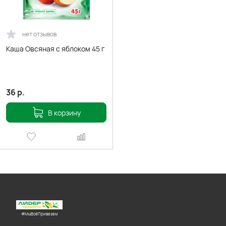
нет отзывов
Каша Овсяная с яблоком 45 г
36
р.
В корзину
#МыВсёПривезем