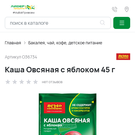
#МыВсёПривезем
Главная
Бакалея, чай, кофе, детское питание
Артикул
O36734
Каша Овсяная с яблоком 45 г
нет отзывов