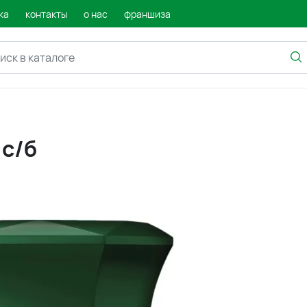
ка
контакты
о нас
франшиза
 с/б