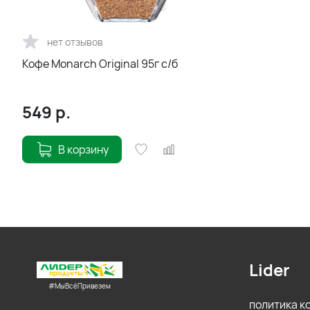
нет отзывов
Кофе Monarch Original 95г с/б
549
р.
В корзину
Lider
#МыВсёПривезем
политика 