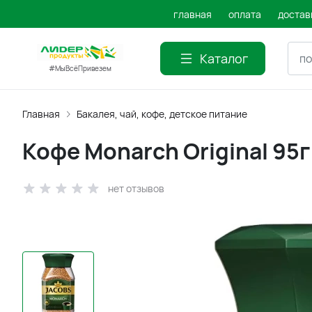
главная
оплата
достав
Каталог
#МыВсёПривезем
Главная
Бакалея, чай, кофе, детское питание
Кофе Monarch Original 95г
нет отзывов